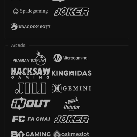
Arcade