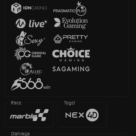
Race
Togel
Olahraga