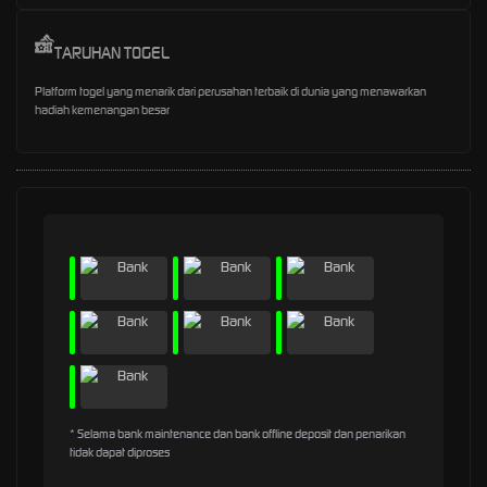
TARUHAN TOGEL
Platform togel yang menarik dari perusahan terbaik di dunia yang menawarkan
hadiah kemenangan besar
* Selama bank maintenance dan bank offline deposit dan penarikan
tidak dapat diproses