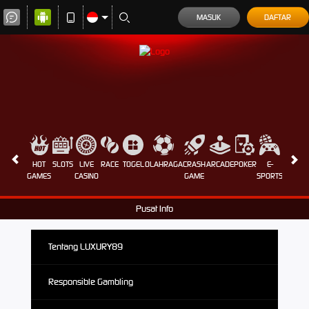
MASUK
DAFTAR
HOT
SLOTS
LIVE
RACE
TOGEL
OLAHRAGA
CRASH
ARCADE
POKER
E-
SABUN
GAMES
CASINO
GAME
SPORTS
AYAM
Pusat Info
Tentang LUXURY89
Responsible Gambling