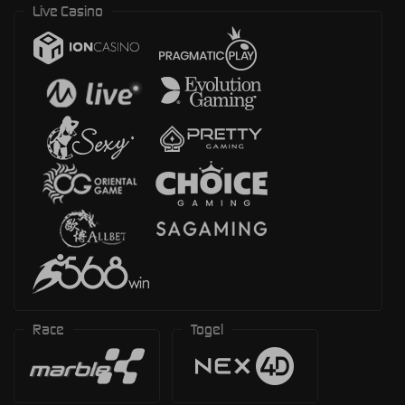
Live Casino
Race
Togel