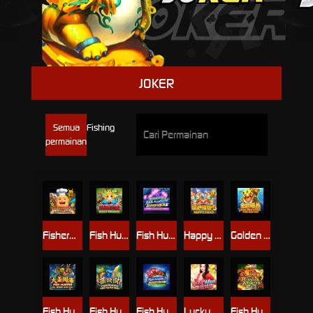
JOKER
Semua
Fishing
permainan
Fisherman's Wharf
Fish Hunter Insect Paradise
Fish Hunter 2 EX-Pro
Happy Fish 5
Golden Toad Fish Hunting
Fish Hunting: Da Sheng Nao Hai
Fish Hunting: Yao Qian Shu
Fish Hunter 2 EX-Novice
Lucky Wheel
Fish Hunter Monster Awaken