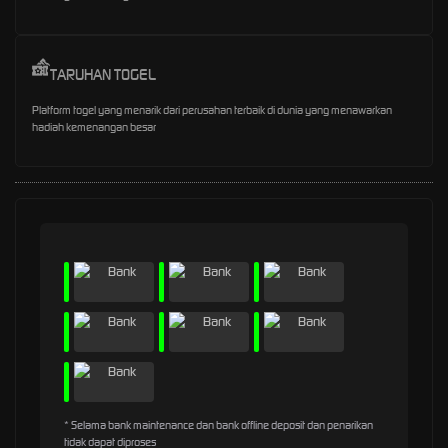
TARUHAN TOGEL
Platform togel yang menarik dari perusahan terbaik di dunia yang menawarkan
hadiah kemenangan besar
* Selama bank maintenance dan bank offline deposit dan penarikan
tidak dapat diproses