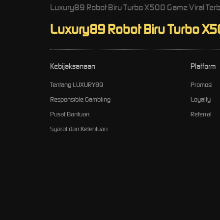
Luxury89 Robot Biru Turbo X500 Game Viral Te
Luxury89 Robot Biru Turbo X5
Kebijaksanaan
Platform
Tentang LUXURY89
Promosi
Responsible Gambling
Loyalty
Pusat Bantuan
Referral
Syarat dan Ketentuan