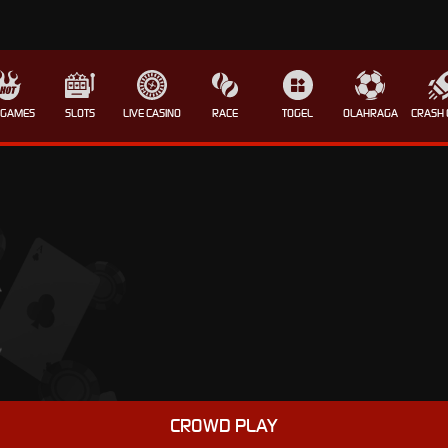
 GAMES
SLOTS
LIVE CASINO
RACE
TOGEL
OLAHRAGA
CRASH
CROWD PLAY