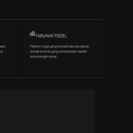
TARUHAN TOGEL
haan
Platform togel yang menarik dari perusahan
ame
terbaik di dunia yang menawarkan hadiah
kemenangan besar