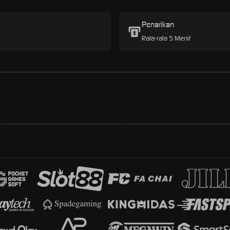
Penarikan
Rata-rata 5 Menit