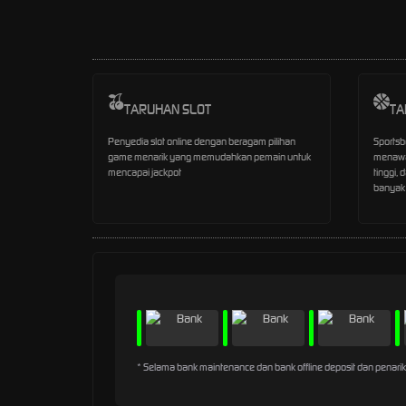
TARUHAN SLOT
TA
Penyedia slot online dengan beragam pilihan
Sportsb
game menarik yang memudahkan pemain untuk
menawar
mencapai jackpot
tinggi,
banyak 
* Selama bank maintenance dan bank offline deposit dan penarik