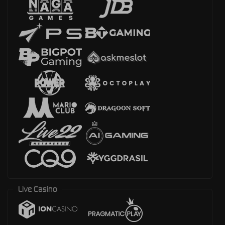
Live Casino