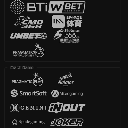
Crash Game