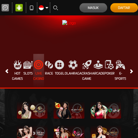
MASUK
DAFTAR
HOT
SLOTS
LIVE
RACE
TOGEL
OLAHRAGA
CRASH
ARCADE
POKER
E-
SABUN
GAMES
CASINO
GAME
SPORTS
AYAM
i
i
i
i
i
i